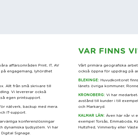
VAR FINNS VI
åra affärsområden Print, IT, AV
Vårt primära geografiska arbe
er på engagemang, lyhördhet
också öppna för uppdrag på an
BLEKINGE
:
Huvudkontoret finns
. Allt från små skrivare till
länets övriga kommuner, Ronne
ling. Vi levererar också
KRONOBERG
:
Vi har medarbeta
ckså egen printsupport.
avstånd till kunder i till exempe
 för nätverk, backup med mera.
och Markaryd.
och IT-support.
KALMAR LÄN
:
Även här når vi er
rvänliga konferenslösningar
exempel Torsås, Emmaboda, Ka
h dynamiska ljudsystem. Vi har
Hultsfred, Vimmerby eller Väste
 Digital Signage.