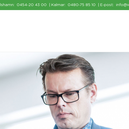
rlshamn:
0454-20 43 00
| Kalmar:
0480-75 85 10
| E-post:
info@i