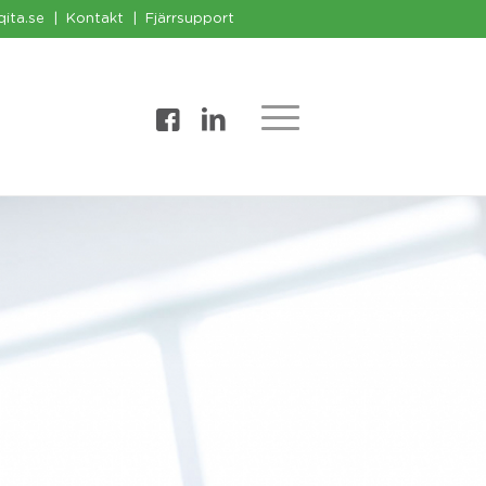
qita.se
|
Kontakt
|
Fjärrsupport