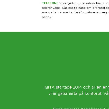
TELEFONI
:
Vi erbjuder marknadens bästa lö
telefonväxel. Låt oss ta hand om ert företags 
era medarbetare har telefon, abonnemang oc
behov.
IQITA startade 2014 och är en e
vi är gatsmarta på kontoret. Vår