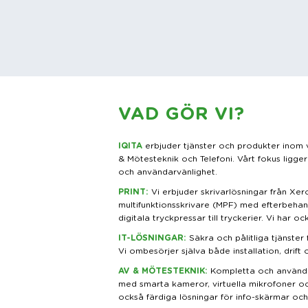
VAD GÖR VI?
IQITA
erbjuder tjänster och produkter inom v
& Mötesteknik och Telefoni. Vårt fokus ligg
och användarvänlighet.
PRINT
:
Vi erbjuder skrivarlösningar från Xerox
multifunktionsskrivare (MPF) med efterbehand
digitala tryckpressar till tryckerier. Vi har o
IT-LÖSNINGAR
:
Säkra och pålitliga tjänster
Vi ombesörjer själva både installation, drift 
AV & MÖTESTEKNIK
:
Kompletta och använda
med smarta kameror, virtuella mikrofoner oc
också färdiga lösningar för info-skärmar och