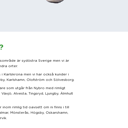
?
tsområde är sydöstra Sverige men vi är
dra orter.
 i Karlskrona men vi har också kunder i
by, Karlshamn, Olofström och Sölvesborg.
re som utgår från Nybro med rimligt
l Växjö, Alvesta, Tingsryd, Ljungby, Älmhult
 inom rimlig tid oavsett om ni finns i till
lmar, Mönsterås, Högsby, Oskarshamn,
rvik.