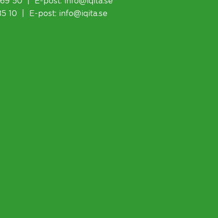
 69 50 | E-post:
info@iqita.se
85 10 | E-post:
info@iqita.se