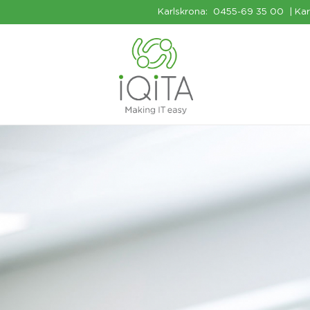
Karlskrona:
0455-69 35 00
| Ka