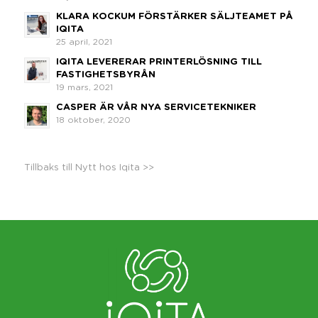
KLARA KOCKUM FÖRSTÄRKER SÄLJTEAMET PÅ
IQITA
25 april, 2021
IQITA LEVERERAR PRINTERLÖSNING TILL
FASTIGHETSBYRÅN
19 mars, 2021
CASPER ÄR VÅR NYA SERVICETEKNIKER
18 oktober, 2020
Tillbaks till Nytt hos Iqita >>