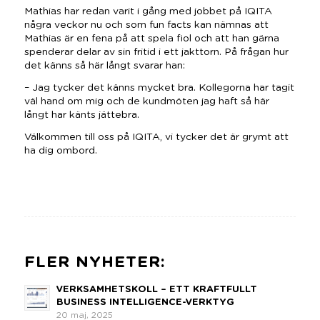
Mathias har redan varit i gång med jobbet på IQITA
några veckor nu och som fun facts kan nämnas att
Mathias är en fena på att spela fiol och att han gärna
spenderar delar av sin fritid i ett jakttorn. På frågan hur
det känns så här långt svarar han:
– Jag tycker det känns mycket bra. Kollegorna har tagit
väl hand om mig och de kundmöten jag haft så här
långt har känts jättebra.
Välkommen till oss på IQITA, vi tycker det är grymt att
ha dig ombord.
FLER NYHETER:
VERKSAMHETSKOLL – ETT KRAFTFULLT
BUSINESS INTELLIGENCE-VERKTYG
20 maj, 2025