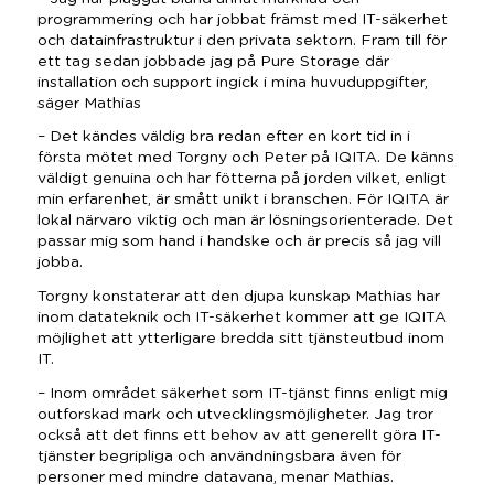
programmering och har jobbat främst med IT-säkerhet
och datainfrastruktur i den privata sektorn. Fram till för
ett tag sedan jobbade jag på Pure Storage där
installation och support ingick i mina huvuduppgifter,
säger Mathias
– Det kändes väldig bra redan efter en kort tid in i
första mötet med Torgny och Peter på IQITA. De känns
väldigt genuina och har fötterna på jorden vilket, enligt
min erfarenhet, är smått unikt i branschen. För IQITA är
lokal närvaro viktig och man är lösningsorienterade. Det
passar mig som hand i handske och är precis så jag vill
jobba.
Torgny konstaterar att den djupa kunskap Mathias har
inom datateknik och IT-säkerhet kommer att ge IQITA
möjlighet att ytterligare bredda sitt tjänsteutbud inom
IT.
– Inom området säkerhet som IT-tjänst finns enligt mig
outforskad mark och utvecklingsmöjligheter. Jag tror
också att det finns ett behov av att generellt göra IT-
tjänster begripliga och användningsbara även för
personer med mindre datavana, menar Mathias.