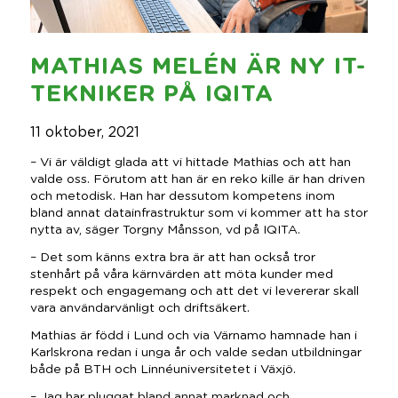
MATHIAS MELÉN ÄR NY IT-
TEKNIKER PÅ IQITA
11 oktober, 2021
– Vi är väldigt glada att vi hittade Mathias och att han
valde oss. Förutom att han är en reko kille är han driven
och metodisk. Han har dessutom kompetens inom
bland annat datainfrastruktur som vi kommer att ha stor
nytta av, säger Torgny Månsson, vd på IQITA.
– Det som känns extra bra är att han också tror
stenhårt på våra kärnvärden att möta kunder med
respekt och engagemang och att det vi levererar skall
vara användarvänligt och driftsäkert.
Mathias är född i Lund och via Värnamo hamnade han i
Karlskrona redan i unga år och valde sedan utbildningar
både på BTH och Linnéuniversitetet i Växjö.
– Jag har pluggat bland annat marknad och