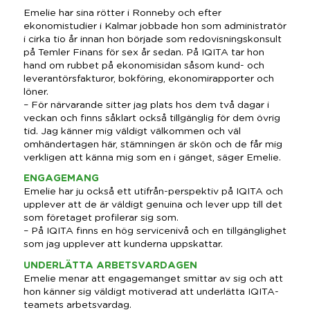
Emelie har sina rötter i Ronneby och efter
ekonomistudier i Kalmar jobbade hon som administratör
i cirka tio år innan hon började som redovisningskonsult
på Temler Finans för sex år sedan. På IQITA tar hon
hand om rubbet på ekonomisidan såsom kund- och
leverantörsfakturor, bokföring, ekonomirapporter och
löner.
– För närvarande sitter jag plats hos dem två dagar i
veckan och finns såklart också tillgänglig för dem övrig
tid. Jag känner mig väldigt välkommen och väl
omhändertagen här, stämningen är skön och de får mig
verkligen att känna mig som en i gänget, säger Emelie.
ENGAGEMANG
Emelie har ju också ett utifrån-perspektiv på IQITA och
upplever att de är väldigt genuina och lever upp till det
som företaget profilerar sig som.
– På IQITA finns en hög servicenivå och en tillgänglighet
som jag upplever att kunderna uppskattar.
UNDERLÄTTA ARBETSVARDAGEN
Emelie menar att engagemanget smittar av sig och att
hon känner sig väldigt motiverad att underlätta IQITA-
teamets arbetsvardag.