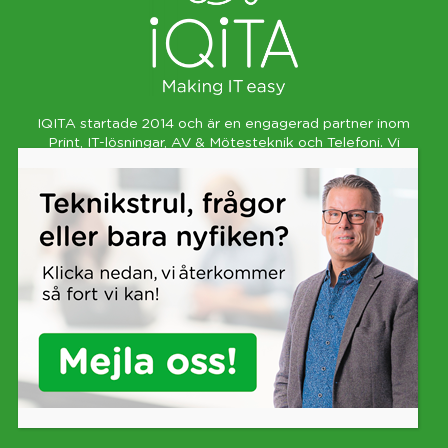
IQITA startade 2014 och är en engagerad partner inom
Print
,
IT-lösningar
,
AV & Mötesteknik
och
Telefoni
. Vi
brukar säga att vi är gatsmarta på kontoret. Våra
lösningar skall vara de bästa, inte de fetaste eller
hetaste. Användarvänlighet är alltid viktigast för att
generera nytta och förbättring.
Besöksadress Karlskrona: Gullbernavägen 2, 371 47
Karlskrona | Tel växel: 0455-38 69 50 | E-post:
info@iqita.se
Besöksadress Kalmar: Erik Dahlbergs väg 29, 392 34
Kalmar | Tel växel: 0480-75 85 10 | E-post:
info@iqita.se
© Copyright 2025 | IQITA – Making IT easy