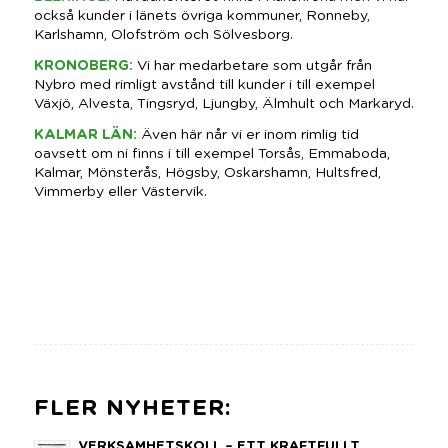
också kunder i länets övriga kommuner, Ronneby,
Karlshamn, Olofström och Sölvesborg.
KRONOBERG
:
Vi har medarbetare som utgår från
Nybro med rimligt avstånd till kunder i till exempel
Växjö, Alvesta, Tingsryd, Ljungby, Älmhult och Markaryd.
KALMAR LÄN
:
Även här når vi er inom rimlig tid
oavsett om ni finns i till exempel Torsås, Emmaboda,
Kalmar, Mönsterås, Högsby, Oskarshamn, Hultsfred,
Vimmerby eller Västervik.
FLER NYHETER:
VERKSAMHETSKOLL – ETT KRAFTFULLT