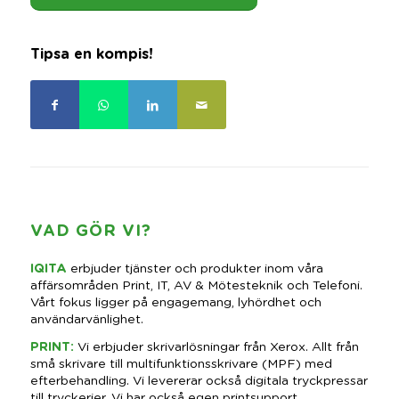
Tipsa en kompis!
VAD GÖR VI?
IQITA
erbjuder tjänster och produkter inom våra
affärsområden Print, IT, AV & Mötesteknik och Telefoni.
Vårt fokus ligger på engagemang, lyhördhet och
användarvänlighet.
PRINT
:
Vi erbjuder skrivarlösningar från Xerox. Allt från
små skrivare till multifunktionsskrivare (MPF) med
efterbehandling. Vi levererar också digitala tryckpressar
till tryckerier. Vi har också egen printsupport.