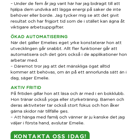
– Under de fem år jag varit här har jag bidragit till att
hjälpa dem undvika att lägga energi på saker de inte
behöver eller borde. Jag tycker mig se att det givit
resultat och har frigjort tid som de i stället kan ägna åt
viktigare arbetsuppgifter.
ÖKAD AUTOMATISERING
När det gäller Emelies eget yrke konstaterar hon att
utvecklingen går snabbt. Allt fler funktioner går att
automatisera och det görs också i de applikationer hon
arbetar med.
– Däremot tror jag att det mänskliga ögat alltid
kommer att behövas, om än på ett annorlunda sätt än i
dag, säger Emelie.
AKTIV FRITID
På fritiden gillar hon att läsa och är med i en bokklubb.
Hon tränar också yoga eller styrketräning. Barnen och
deras aktiviteter tar också stort fokus och hon åker
gärna skidor när tillfälle ges.
– Att hänga med familj och vänner är ju kanske det jag
väljer i första hand, avslutar Emelie.
KONTAKTA OSS IDAG!