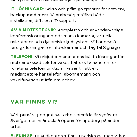
IT-LÖSNINGAR
:
Säkra och pålitliga tjänster för nätverk,
backup med mera. Vi ombesörjer själva både
installation, drift och IT-support.
AV & MÖTESTEKNIK
:
Kompletta och användarvänliga
konferenslösningar med smarta kameror, virtuella
mikrofoner och dynamiska ljudsystem. Vi har också
färdiga lösningar för info-skärmar och Digital Signage.
TELEFONI
:
Vi erbjuder marknadens bästa lösningar för
mobilanpassad telefonväxel. Låt oss ta hand om ert
företags telefonifunktion – vi ser till att era
medarbetare har telefon, abonnemang och
växelfunktion utifrån era behov.
VAR FINNS VI?
Vårt primära geografiska arbetsområde är sydöstra
Sverige men vi är också öppna för uppdrag på andra
orter.
BLEKINGE
:
Huvudkontoret finns i Karlskrona men vi har