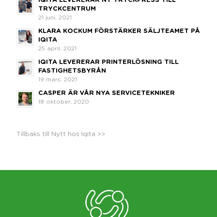
IQITA LEVERERAR NY TRYCKPRESS TILL
TRYCKCENTRUM
21 juni, 2021
KLARA KOCKUM FÖRSTÄRKER SÄLJTEAMET PÅ
IQITA
25 april, 2021
IQITA LEVERERAR PRINTERLÖSNING TILL
FASTIGHETSBYRÅN
19 mars, 2021
CASPER ÄR VÅR NYA SERVICETEKNIKER
18 oktober, 2020
Tillbaks till Nytt hos Iqita >>